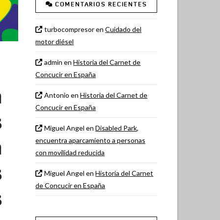
COMENTARIOS RECIENTES
turbocompresor
en
Cuidado del
motor diésel
admin
en
Historia del Carnet de
Concucir en España
a
Antonio
en
Historia del Carnet de
Concucir en España
s
Miguel Angel
en
Disabled Park,
a
encuentra aparcamiento a personas
con movilidad reducida
s
Miguel Angel
en
Historia del Carnet
de Concucir en España
s