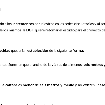
a
obre los
incrementos
de siniestros en las redes circulatorias y al se
de los mismos, la
DGT
quiere retomar el estudio para el proyecto d
locidad
quedarían
establecidos
de la siguiente
forma:
 situaciones en que el ancho de la vía sea de al menos
seis metros 
 la calzada es
menor
de
seis metros y medio
y no existen
línea