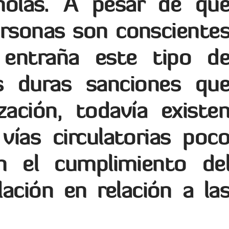
añolas. A pesar de qu
rsonas son consciente
 entraña este tipo d
s duras sanciones qu
zación, todavía existe
vías circulatorias poc
n el cumplimiento de
ación en relación a la