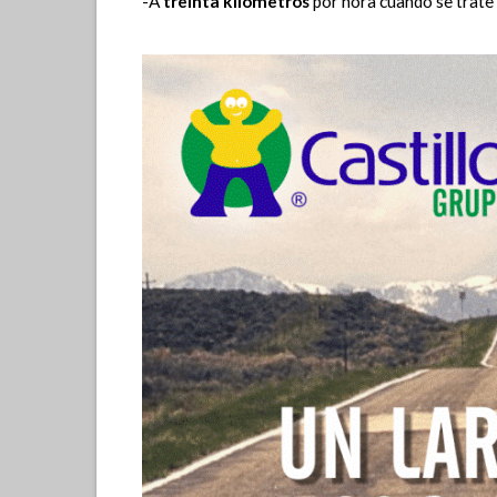
-A
treinta kilómetros
por hora cuando se trate