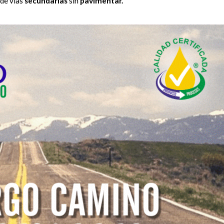
 de vías
secundarias
sin
pavimentar.