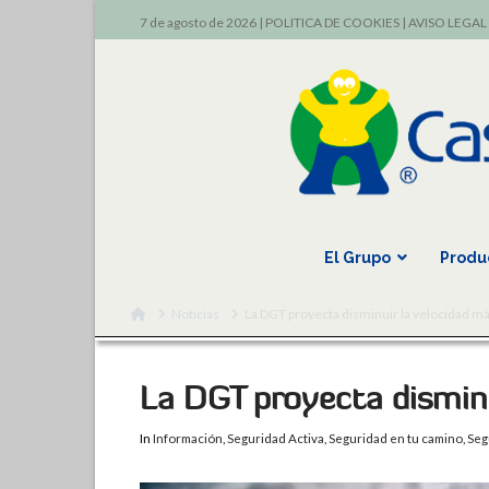
7 de agosto de 2026 |
POLITICA DE COOKIES
|
AVISO LEGAL
El Grupo
Produ
Home
Noticias
La DGT proyecta disminuir la velocidad m
La DGT proyecta dismin
In
Información
,
Seguridad Activa
,
Seguridad en tu camino
,
Seg