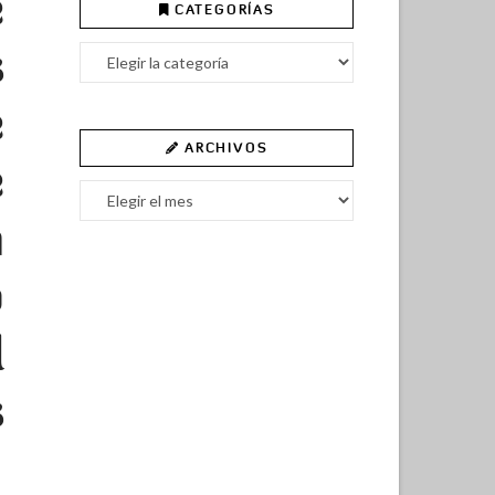
e
CATEGORÍAS
s
Categorías
e
ARCHIVOS
e
Archivos
n
o
l
s