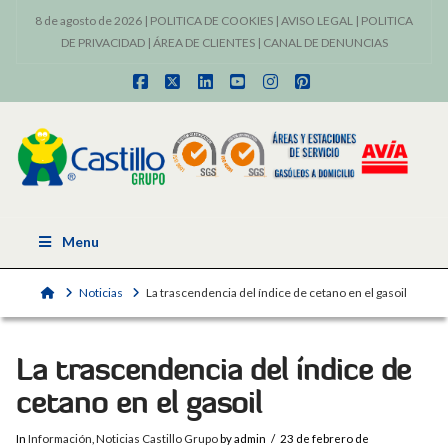
8 de agosto de 2026 |
POLITICA DE COOKIES
|
AVISO LEGAL
|
POLITICA
DE PRIVACIDAD
|
ÁREA DE CLIENTES
|
CANAL DE DENUNCIAS
Facebook
X
LinkedIn
YouTube
Instagram
Pinterest
Menu
Home
Noticias
La trascendencia del índice de cetano en el gasoil
La trascendencia del índice de
cetano en el gasoil
In
Información
,
Noticias Castillo Grupo
by admin
23 de febrero de