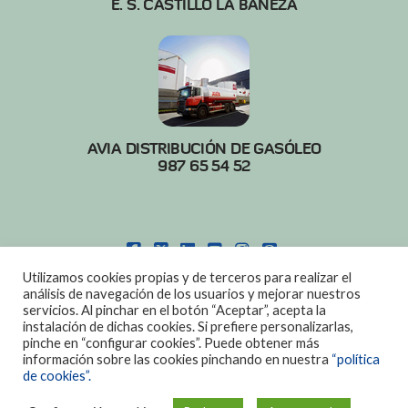
E. S. CASTILLO LA BAÑEZA
AVIA DISTRIBUCIÓN DE GASÓLEO
987 65 54 52
FACEBOOK
X
LINKEDIN
YOUTUBE
INSTAGRAM
PINTEREST
Utilizamos cookies propias y de terceros para realizar el
POLITICA DE COOKIES
|
AVISO LEGAL
análisis de navegación de los usuarios y mejorar nuestros
servicios. Al pinchar en el botón “Aceptar”, acepta la
DISEÑO:
DIAN SISTEMAS
instalación de dichas cookies. Si prefiere personalizarlas,
pinche en “configurar cookies”. Puede obtener más
información sobre las cookies pinchando en nuestra
“política
de cookies”.