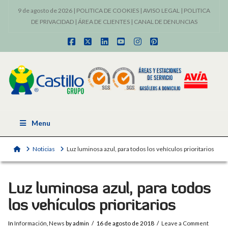
9 de agosto de 2026 |
POLITICA DE COOKIES
|
AVISO LEGAL
|
POLITICA
DE PRIVACIDAD
|
ÁREA DE CLIENTES
|
CANAL DE DENUNCIAS
Facebook
X
LinkedIn
YouTube
Instagram
Pinterest
Menu
Home
Noticias
Luz luminosa azul, para todos los vehículos prioritarios
Luz luminosa azul, para todos
los vehículos prioritarios
In
Información
,
News
by admin
16 de agosto de 2018
Leave a Comment