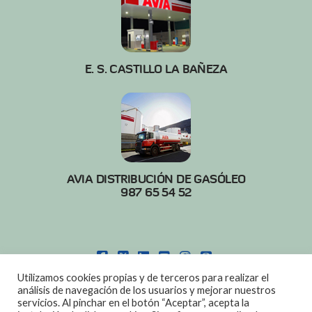
E. S. CASTILLO LA BAÑEZA
AVIA DISTRIBUCIÓN DE GASÓLEO
987 65 54 52
FACEBOOK
X
LINKEDIN
YOUTUBE
INSTAGRAM
PINTEREST
Utilizamos cookies propias y de terceros para realizar el
POLITICA DE COOKIES
|
AVISO LEGAL
análisis de navegación de los usuarios y mejorar nuestros
servicios. Al pinchar en el botón “Aceptar”, acepta la
DISEÑO:
DIAN SISTEMAS