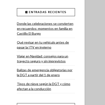
ENTRADAS RECIENTES
Donde las celebraciones se convierten
en recuerdos: momentos en familia en
Castillo El Burgo
Qué revisar en tu vehículo antes de
pasar la ITV en invierno
Viajar en Navidad: consejos para un
trayecto seguro y sin imprevistos
Balizas de emergencia obligatorias por
la DGT a partir del 1 de enero
Tipos de nieve según la DGT y cómo
afectan a la conducción