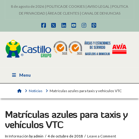
8 de agosto de 2026 |
POLITICA DE COOKIES
|
AVISO LEGAL
|
POLITICA
DE PRIVACIDAD
|
ÁREA DE CLIENTES
|
CANAL DE DENUNCIAS
Facebook
X
LinkedIn
YouTube
Instagram
Pinterest
Menu
Home
Noticias
Matrículas azules para taxis y vehículos VTC
Matrículas azules para taxis y
vehículos VTC
In
Información
by admin
4 de octubre de 2018
Leave a Comment