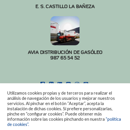
E. S. CASTILLO LA BAÑEZA
AVIA DISTRIBUCIÓN DE GASÓLEO
987 65 54 52
FACEBOOK
X
LINKEDIN
YOUTUBE
INSTAGRAM
PINTEREST
Utilizamos cookies propias y de terceros para realizar el
POLITICA DE COOKIES
|
AVISO LEGAL
análisis de navegación de los usuarios y mejorar nuestros
servicios. Al pinchar en el botón “Aceptar”, acepta la
DISEÑO:
DIAN SISTEMAS
instalación de dichas cookies. Si prefiere personalizarlas,
pinche en “configurar cookies”. Puede obtener más
información sobre las cookies pinchando en nuestra
“política
de cookies”.