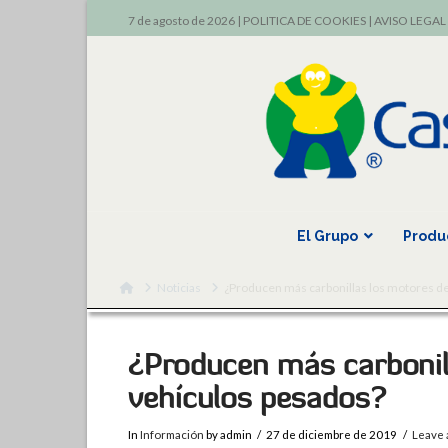
7 de agosto de 2026 |
POLITICA DE COOKIES
|
AVISO LEGAL
El Grupo
Produ
Home
Noticias
¿Producen más carbonillas los motores d
¿Producen más carbonil
vehículos pesados?
In
Información
by admin
27 de diciembre de 2019
Leave