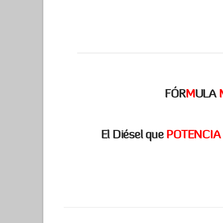
FÓR
M
ULA
El Diésel que
POTENCIA