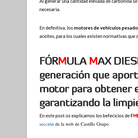
Al generar una cantidad elevada de carbonilla se 
necesaria.
En definitiva, los
motores de vehículos pesado
aceites, para los cuales existen normativas que d
FÓR
M
ULA
M
AX DIES
generación que apor
motor para obtener e
garanti­zando la limp
En este post os explicamos los befecicios de
F
M
sección
de la web de Castillo Grupo.