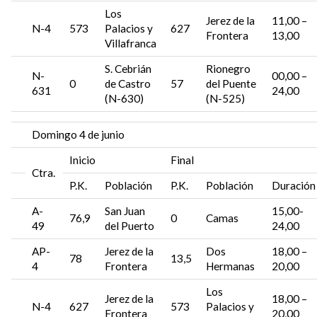
Los
Jerez de la
11,00 –
N-4
573
Palacios y
627
Frontera
13,00
Villafranca
S. Cebrián
Rionegro
N-
00,00 –
0
de Castro
57
del Puente
631
24,00
(N-630)
(N-525)
Domingo 4 de junio
Inicio
Final
Ctra.
P.K.
Población
P.K.
Población
Duración
A-
San Juan
15,00-
76,9
0
Camas
49
del Puerto
24,00
AP-
Jerez de la
Dos
18,00 –
78
13,5
4
Frontera
Hermanas
20,00
Los
Jerez de la
18,00 –
N-4
627
573
Palacios y
Frontera
20,00