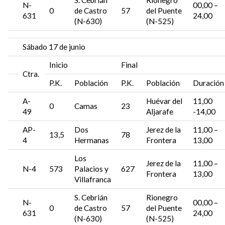
N-
00,00 –
0
de Castro
57
del Puente
631
24,00
(N-630)
(N-525)
Sábado 17 de junio
Inicio
Final
Ctra.
P.K.
Población
P.K.
Población
Duración
A-
Huévar del
11,00
0
Camas
23
49
Aljarafe
-14,00
AP-
Dos
Jerez de la
11,00 –
13,5
78
4
Hermanas
Frontera
13,00
Los
Jerez de la
11,00 –
N-4
573
Palacios y
627
Frontera
13,00
Villafranca
S. Cebrián
Rionegro
N-
00,00 –
0
de Castro
57
del Puente
631
24,00
(N-630)
(N-525)