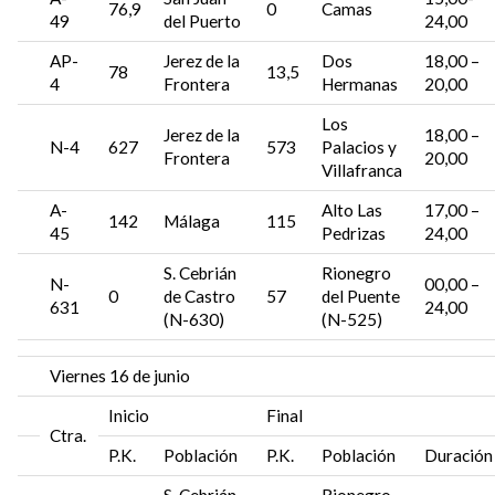
76,9
0
Camas
49
del Puerto
24,00
AP-
Jerez de la
Dos
18,00 –
78
13,5
4
Frontera
Hermanas
20,00
Los
Jerez de la
18,00 –
N-4
627
573
Palacios y
Frontera
20,00
Villafranca
A-
Alto Las
17,00 –
142
Málaga
115
45
Pedrizas
24,00
S. Cebrián
Rionegro
N-
00,00 –
0
de Castro
57
del Puente
631
24,00
(N-630)
(N-525)
Viernes 16 de junio
Inicio
Final
Ctra.
P.K.
Población
P.K.
Población
Duración
S. Cebrián
Rionegro