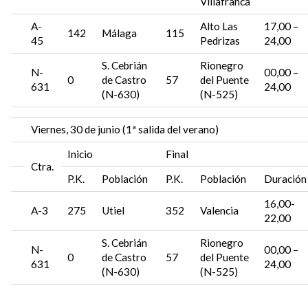
Villafranca
A-
Alto Las
17,00 –
142
Málaga
115
45
Pedrizas
24,00
S. Cebrián
Rionegro
N-
00,00 –
0
de Castro
57
del Puente
631
24,00
(N-630)
(N-525)
Viernes, 30 de junio (1ª salida del verano)
Inicio
Final
Ctra.
P.K.
Población
P.K.
Población
Duración
16,00-
A-3
275
Utiel
352
Valencia
22,00
S. Cebrián
Rionegro
N-
00,00 –
0
de Castro
57
del Puente
631
24,00
(N-630)
(N-525)