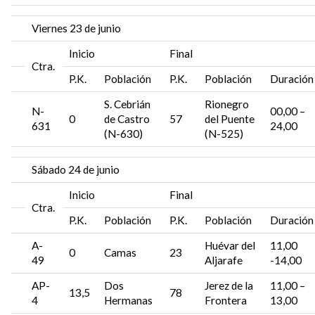
Viernes 23 de junio
Inicio
Final
Ctra.
P.K.
Población
P.K.
Población
Duración
S. Cebrián
Rionegro
N-
00,00 –
0
de Castro
57
del Puente
631
24,00
(N-630)
(N-525)
Sábado 24 de junio
Inicio
Final
Ctra.
P.K.
Población
P.K.
Población
Duración
A-
Huévar del
11,00
0
Camas
23
49
Aljarafe
-14,00
AP-
Dos
Jerez de la
11,00 –
13,5
78
4
Hermanas
Frontera
13,00