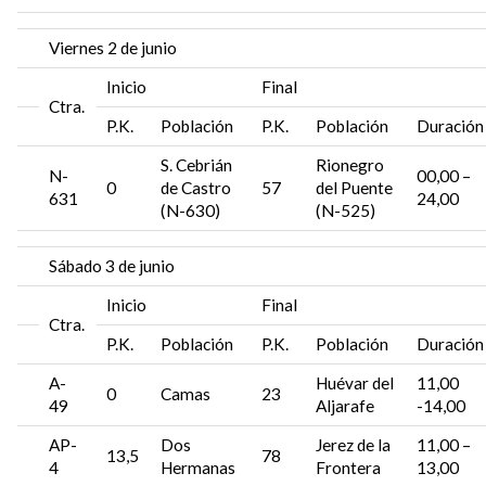
Viernes 2 de junio
Inicio
Final
Ctra.
P.K.
Población
P.K.
Población
Duración
S. Cebrián
Rionegro
N-
00,00 –
0
de Castro
57
del Puente
631
24,00
(N-630)
(N-525)
Sábado 3 de junio
Inicio
Final
Ctra.
P.K.
Población
P.K.
Población
Duración
A-
Huévar del
11,00
0
Camas
23
49
Aljarafe
-14,00
AP-
Dos
Jerez de la
11,00 –
13,5
78
4
Hermanas
Frontera
13,00