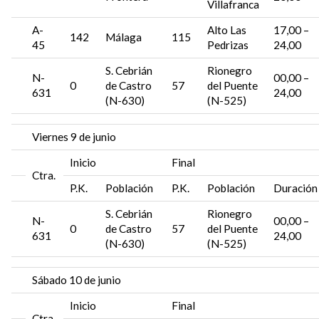
Villafranca
A-
Alto Las
17,00 –
142
Málaga
115
45
Pedrizas
24,00
S. Cebrián
Rionegro
N-
00,00 –
0
de Castro
57
del Puente
631
24,00
(N-630)
(N-525)
Viernes 9 de junio
Inicio
Final
Ctra.
P.K.
Población
P.K.
Población
Duración
S. Cebrián
Rionegro
N-
00,00 –
0
de Castro
57
del Puente
631
24,00
(N-630)
(N-525)
Sábado 10 de junio
Inicio
Final
Ctra.