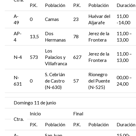
P.K.
Población
P.K.
Población
Duración
A-
Huévar del
11,00
0
Camas
23
49
Aljarafe
-14,00
AP-
Dos
Jerez de la
11,00 –
13,5
78
4
Hermanas
Frontera
13,00
Los
Jerez de la
11,00 –
N-4
573
Palacios y
627
Frontera
13,00
Villafranca
S. Cebrián
Rionegro
N-
00,00 –
0
de Castro
57
del Puente
631
24,00
(N-630)
(N-525)
Domingo 11 de junio
Inicio
Final
Ctra.
P.K.
Población
P.K.
Población
Duración
A-
San Juan
15,00-