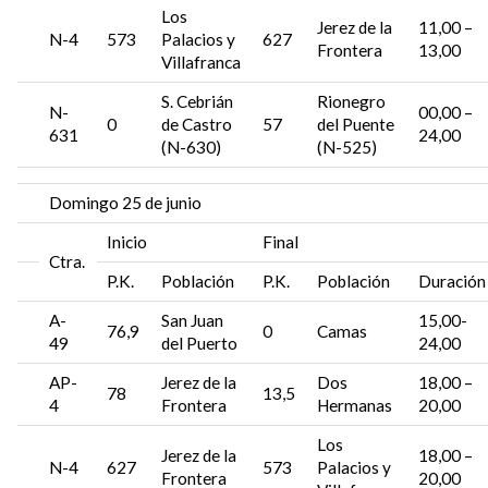
Los
Jerez de la
11,00 –
N-4
573
Palacios y
627
Frontera
13,00
Villafranca
S. Cebrián
Rionegro
N-
00,00 –
0
de Castro
57
del Puente
631
24,00
(N-630)
(N-525)
Domingo 25 de junio
Inicio
Final
Ctra.
P.K.
Población
P.K.
Población
Duración
A-
San Juan
15,00-
76,9
0
Camas
49
del Puerto
24,00
AP-
Jerez de la
Dos
18,00 –
78
13,5
4
Frontera
Hermanas
20,00
Los
Jerez de la
18,00 –
N-4
627
573
Palacios y
Frontera
20,00