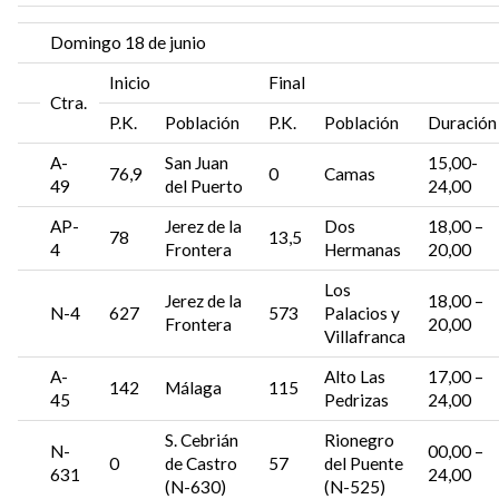
Domingo 18 de junio
Inicio
Final
Ctra.
P.K.
Población
P.K.
Población
Duración
A-
San Juan
15,00-
76,9
0
Camas
49
del Puerto
24,00
AP-
Jerez de la
Dos
18,00 –
78
13,5
4
Frontera
Hermanas
20,00
Los
Jerez de la
18,00 –
N-4
627
573
Palacios y
Frontera
20,00
Villafranca
A-
Alto Las
17,00 –
142
Málaga
115
45
Pedrizas
24,00
S. Cebrián
Rionegro
N-
00,00 –
0
de Castro
57
del Puente
631
24,00
(N-630)
(N-525)