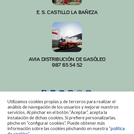
E. S. CASTILLO LA BAÑEZA
AVIA DISTRIBUCIÓN DE GASÓLEO
987 65 54 52
FACEBOOK
X
LINKEDIN
YOUTUBE
INSTAGRAM
PINTEREST
Utilizamos cookies propias y de terceros para realizar el
POLITICA DE COOKIES
|
AVISO LEGAL
análisis de navegación de los usuarios y mejorar nuestros
servicios. Al pinchar en el botón “Aceptar”, acepta la
DISEÑO:
DIAN SISTEMAS
instalación de dichas cookies. Si prefiere personalizarlas,
pinche en “configurar cookies”. Puede obtener más
información sobre las cookies pinchando en nuestra
“política
de cookies”.