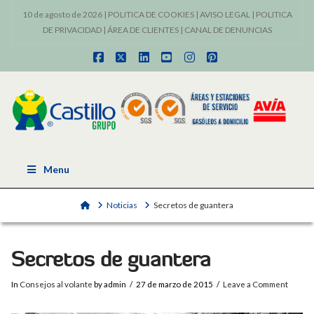
10 de agosto de 2026 |
POLITICA DE COOKIES
|
AVISO LEGAL
|
POLITICA
DE PRIVACIDAD
|
ÁREA DE CLIENTES
|
CANAL DE DENUNCIAS
Facebook
X
LinkedIn
YouTube
Instagram
Pinterest
Menu
Home
Noticias
Secretos de guantera
Secretos de guantera
In
Consejos al volante
by admin
27 de marzo de 2015
Leave a Comment