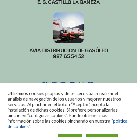
E. S. CASTILLO LA BAÑEZA
AVIA DISTRIBUCIÓN DE GASÓLEO
987 65 54 52
FACEBOOK
X
LINKEDIN
YOUTUBE
INSTAGRAM
PINTEREST
Utilizamos cookies propias y de terceros para realizar el
POLITICA DE COOKIES
|
AVISO LEGAL
análisis de navegación de los usuarios y mejorar nuestros
servicios. Al pinchar en el botón “Aceptar”, acepta la
DISEÑO:
DIAN SISTEMAS
instalación de dichas cookies. Si prefiere personalizarlas,
pinche en “configurar cookies”. Puede obtener más
información sobre las cookies pinchando en nuestra
“política
de cookies”.