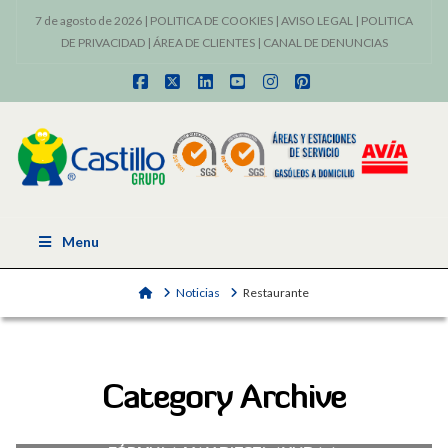
7 de agosto de 2026 |
POLITICA DE COOKIES
|
AVISO LEGAL
|
POLITICA
DE PRIVACIDAD
|
ÁREA DE CLIENTES
|
CANAL DE DENUNCIAS
Facebook
X
LinkedIn
YouTube
Instagram
Pinterest
Menu
Home
Noticias
Restaurante
Category Archive