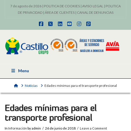
7 de agosto de 2026 |
POLITICA DE COOKIES
|
AVISO LEGAL
|
POLITICA
DE PRIVACIDAD
|
ÁREA DE CLIENTES
|
CANAL DE DENUNCIAS
Facebook
X
LinkedIn
YouTube
Instagram
Pinterest
Menu
Home
Noticias
Edades mínimas para el transporte profesional
Edades mínimas para el
transporte profesional
In
Información
by admin
26 de junio de 2018
Leave a Comment