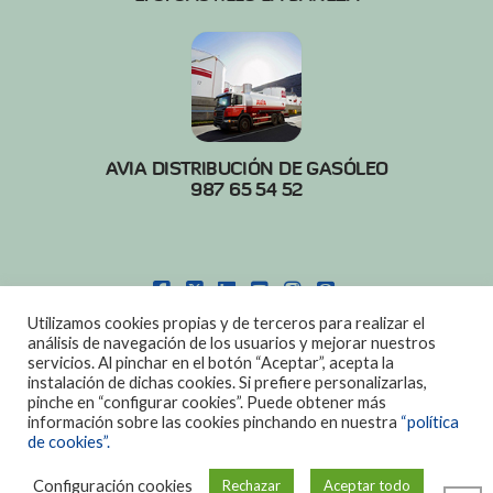
AVIA DISTRIBUCIÓN DE GASÓLEO
987 65 54 52
FACEBOOK
X
LINKEDIN
YOUTUBE
INSTAGRAM
PINTEREST
Utilizamos cookies propias y de terceros para realizar el
POLITICA DE COOKIES
|
AVISO LEGAL
análisis de navegación de los usuarios y mejorar nuestros
servicios. Al pinchar en el botón “Aceptar”, acepta la
DISEÑO:
DIAN SISTEMAS
instalación de dichas cookies. Si prefiere personalizarlas,
pinche en “configurar cookies”. Puede obtener más
información sobre las cookies pinchando en nuestra
“política
de cookies”.
Configuración cookies
Rechazar
Aceptar todo