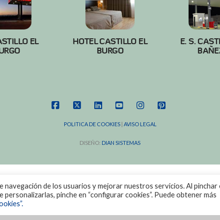
ASTILLO EL
HOTEL CASTILLO EL
E. S. CAST
URGO
BURGO
BAÑE
FACEBOOK
X
LINKEDIN
YOUTUBE
INSTAGRAM
PINTEREST
POLITICA DE COOKIES
|
AVISO LEGAL
DISEÑO:
DIAN SISTEMAS
de navegación de los usuarios y mejorar nuestros servicios. Al pinchar 
ere personalizarlas, pinche en “configurar cookies”. Puede obtener más
ookies”.