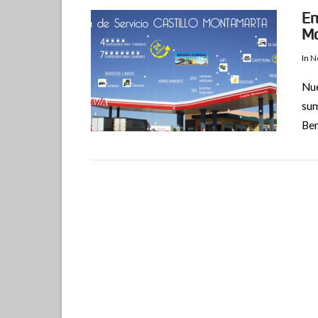
Em
M
In
N
Nue
sum
Ben
VIEW POST