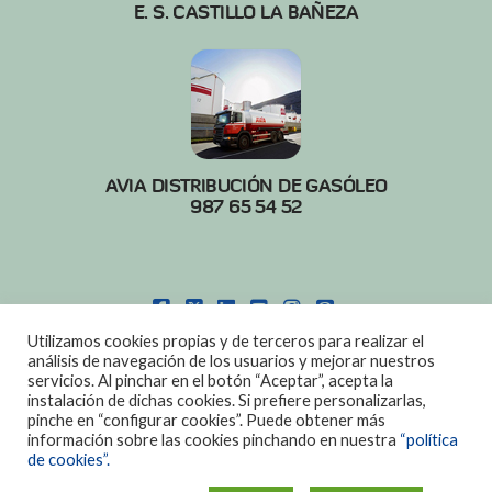
E. S. CASTILLO LA BAÑEZA
AVIA DISTRIBUCIÓN DE GASÓLEO
987 65 54 52
FACEBOOK
X
LINKEDIN
YOUTUBE
INSTAGRAM
PINTEREST
Utilizamos cookies propias y de terceros para realizar el
POLITICA DE COOKIES
|
AVISO LEGAL
análisis de navegación de los usuarios y mejorar nuestros
servicios. Al pinchar en el botón “Aceptar”, acepta la
DISEÑO:
DIAN SISTEMAS
instalación de dichas cookies. Si prefiere personalizarlas,
pinche en “configurar cookies”. Puede obtener más
información sobre las cookies pinchando en nuestra
“política
de cookies”.