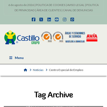
6 de agosto de 2026 |
POLITICA DE COOKIES
|
AVISO LEGAL
|
POLITICA
DE PRIVACIDAD
|
ÁREA DE CLIENTES
|
CANAL DE DENUNCIAS
Facebook
X
LinkedIn
YouTube
Instagram
Pinterest
Menu
Home
Noticias
Centro Especial de Empleo
Tag Archive