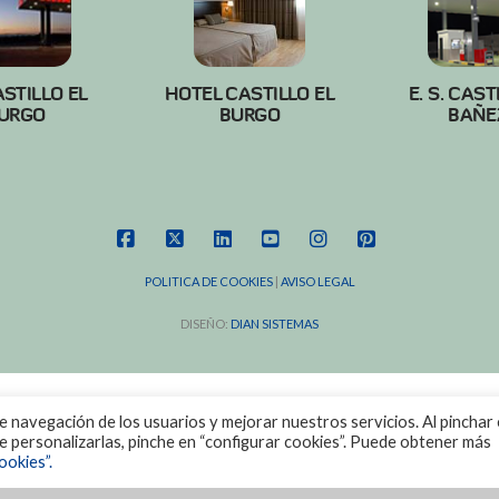
ASTILLO EL
HOTEL CASTILLO EL
E. S. CAST
URGO
BURGO
BAÑE
FACEBOOK
X
LINKEDIN
YOUTUBE
INSTAGRAM
PINTEREST
POLITICA DE COOKIES
|
AVISO LEGAL
DISEÑO:
DIAN SISTEMAS
de navegación de los usuarios y mejorar nuestros servicios. Al pinchar 
ere personalizarlas, pinche en “configurar cookies”. Puede obtener más
ookies”.