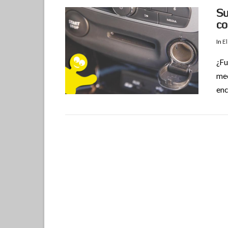
Su
co
In
El
¿Fu
mec
enc
VIEW POST