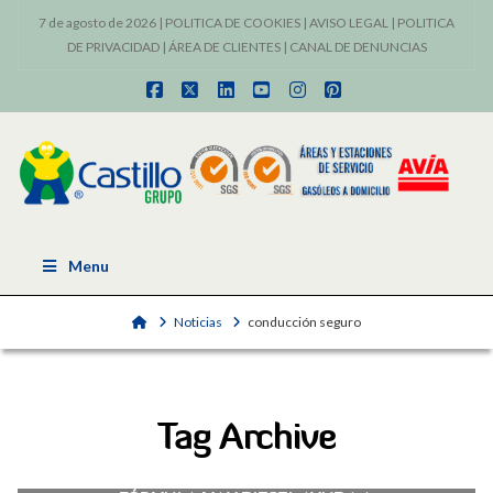
7 de agosto de 2026 |
POLITICA DE COOKIES
|
AVISO LEGAL
|
POLITICA
DE PRIVACIDAD
|
ÁREA DE CLIENTES
|
CANAL DE DENUNCIAS
Facebook
X
LinkedIn
YouTube
Instagram
Pinterest
Menu
Home
Noticias
conducción seguro
Tag Archive