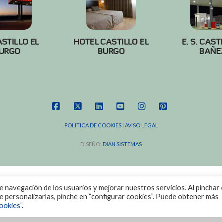
ASTILLO EL
HOTEL CASTILLO EL
E. S. CAST
URGO
BURGO
BAÑE
FACEBOOK
X
LINKEDIN
YOUTUBE
INSTAGRAM
PINTEREST
POLITICA DE COOKIES
|
AVISO LEGAL
DISEÑO:
DIAN SISTEMAS
de navegación de los usuarios y mejorar nuestros servicios. Al pinchar 
ere personalizarlas, pinche en “configurar cookies”. Puede obtener más
ookies”.