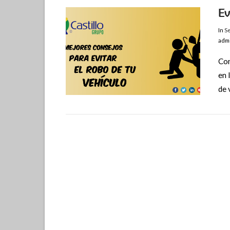
Ev
In
Se
adm
Con
en 
de 
VIEW POST