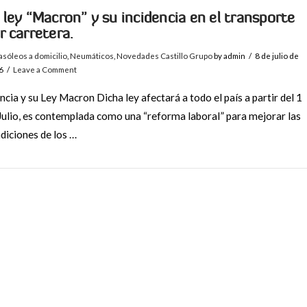
 ley “Macron” y su incidencia en el transporte
r carretera.
sóleos a domicilio
,
Neumáticos
,
Novedades Castillo Grupo
by admin
8 de julio de
6
Leave a Comment
ncia y su Ley Macron Dicha ley afectará a todo el país a partir del 1
Julio, es contemplada como una “reforma laboral” para mejorar las
diciones de los …