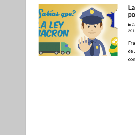
La
po
In
Ga
201
Fra
de 
con
VIEW POST