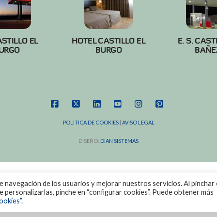
ASTILLO EL
HOTEL CASTILLO EL
E. S. CAST
URGO
BURGO
BAÑE
FACEBOOK
X
LINKEDIN
YOUTUBE
INSTAGRAM
PINTEREST
POLITICA DE COOKIES
|
AVISO LEGAL
DISEÑO:
DIAN SISTEMAS
de navegación de los usuarios y mejorar nuestros servicios. Al pinchar 
ere personalizarlas, pinche en “configurar cookies”. Puede obtener más
ookies”.