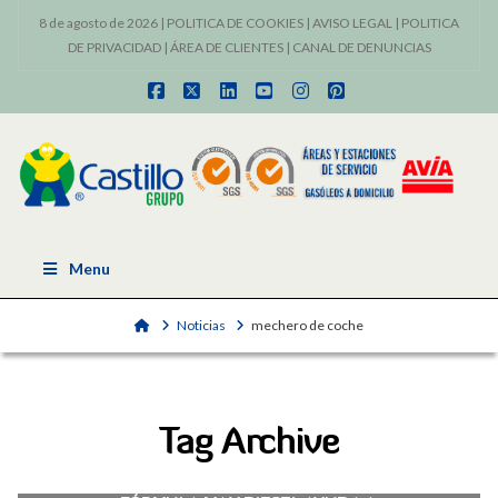
8 de agosto de 2026 |
POLITICA DE COOKIES
|
AVISO LEGAL
|
POLITICA
DE PRIVACIDAD
|
ÁREA DE CLIENTES
|
CANAL DE DENUNCIAS
Facebook
X
LinkedIn
YouTube
Instagram
Pinterest
Menu
Home
Noticias
mechero de coche
Tag Archive