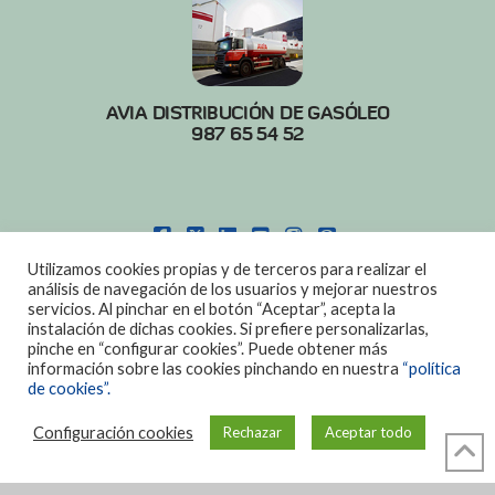
AVIA DISTRIBUCIÓN DE GASÓLEO
987 65 54 52
FACEBOOK
X
LINKEDIN
YOUTUBE
INSTAGRAM
PINTEREST
Utilizamos cookies propias y de terceros para realizar el
POLITICA DE COOKIES
|
AVISO LEGAL
análisis de navegación de los usuarios y mejorar nuestros
servicios. Al pinchar en el botón “Aceptar”, acepta la
DISEÑO:
DIAN SISTEMAS
instalación de dichas cookies. Si prefiere personalizarlas,
pinche en “configurar cookies”. Puede obtener más
información sobre las cookies pinchando en nuestra
“política
de cookies”.
Configuración cookies
Rechazar
Aceptar todo