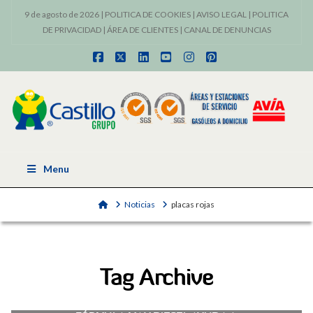
9 de agosto de 2026 |
POLITICA DE COOKIES
|
AVISO LEGAL
|
POLITICA
DE PRIVACIDAD
|
ÁREA DE CLIENTES
|
CANAL DE DENUNCIAS
Facebook
X
LinkedIn
YouTube
Instagram
Pinterest
Menu
Home
Noticias
placas rojas
Tag Archive