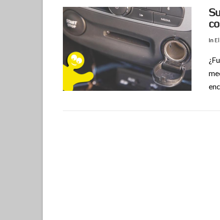
Su
co
In
El
¿Fu
mec
enc
VIEW POST