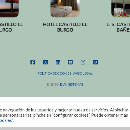
ASTILLO EL
HOTEL CASTILLO EL
E. S. CAST
URGO
BURGO
BAÑE
FACEBOOK
X
LINKEDIN
YOUTUBE
INSTAGRAM
PINTEREST
POLITICA DE COOKIES
|
AVISO LEGAL
DISEÑO:
DIAN SISTEMAS
de navegación de los usuarios y mejorar nuestros servicios. Al pinchar 
ere personalizarlas, pinche en “configurar cookies”. Puede obtener más
ookies”.