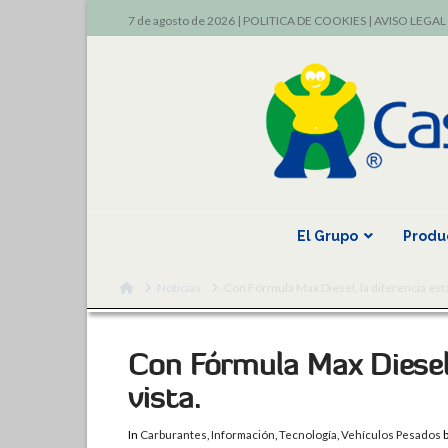
7 de agosto de 2026 |
POLITICA DE COOKIES
|
AVISO LEGAL
El Grupo
Produ
Home
Noticias
Con Fórmula Max Diesel, la diferencia está 
Con Fórmula Max Diesel, 
vista.
In
Carburantes
,
Información
,
Tecnología
,
Vehículos Pesados
b