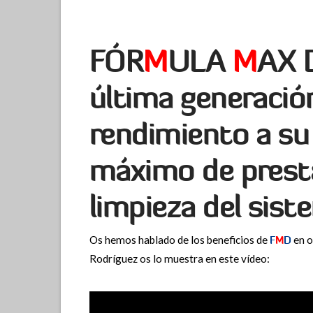
FÓR
M
ULA
M
AX 
última generació
rendimiento a su
máximo de presta
limpieza del sist
Os hemos hablado de los beneficios de
F
M
D
en o
Rodríguez os lo muestra en este vídeo: