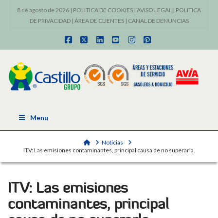
8 de agosto de 2026 |
POLITICA DE COOKIES
|
AVISO LEGAL
|
POLITICA
DE PRIVACIDAD
|
ÁREA DE CLIENTES
|
CANAL DE DENUNCIAS
Facebook
X
LinkedIn
YouTube
Instagram
Pinterest
Menu
Home
Noticias
ITV: Las emisiones contaminantes, principal causa de no superarla.
ITV: Las emisiones
contaminantes, principal