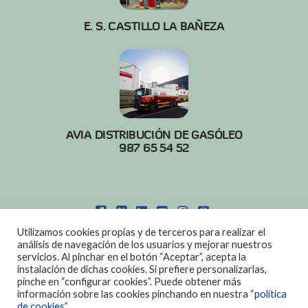
E. S. CASTILLO LA BAÑEZA
AVIA DISTRIBUCIÓN DE GASÓLEO
987 65 54 52
FACEBOOK
X
LINKEDIN
YOUTUBE
INSTAGRAM
PINTEREST
Utilizamos cookies propias y de terceros para realizar el
POLITICA DE COOKIES
|
AVISO LEGAL
análisis de navegación de los usuarios y mejorar nuestros
servicios. Al pinchar en el botón “Aceptar”, acepta la
DISEÑO:
DIAN SISTEMAS
instalación de dichas cookies. Si prefiere personalizarlas,
pinche en “configurar cookies”. Puede obtener más
información sobre las cookies pinchando en nuestra
“política
de cookies”.