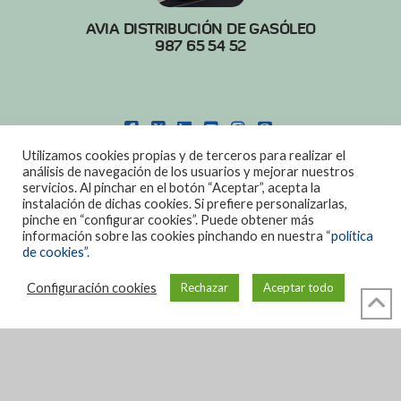
AVIA DISTRIBUCIÓN DE GASÓLEO
987 65 54 52
FACEBOOK
X
LINKEDIN
YOUTUBE
INSTAGRAM
PINTEREST
Utilizamos cookies propias y de terceros para realizar el
POLITICA DE COOKIES
|
AVISO LEGAL
análisis de navegación de los usuarios y mejorar nuestros
servicios. Al pinchar en el botón “Aceptar”, acepta la
DISEÑO:
DIAN SISTEMAS
instalación de dichas cookies. Si prefiere personalizarlas,
pinche en “configurar cookies”. Puede obtener más
información sobre las cookies pinchando en nuestra
“política
de cookies”.
Configuración cookies
Rechazar
Aceptar todo