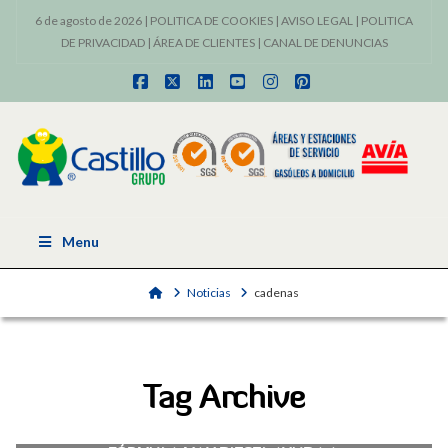
6 de agosto de 2026 |
POLITICA DE COOKIES
|
AVISO LEGAL
|
POLITICA
DE PRIVACIDAD
|
ÁREA DE CLIENTES
|
CANAL DE DENUNCIAS
Facebook
X
LinkedIn
YouTube
Instagram
Pinterest
Menu
Home
Noticias
cadenas
Tag Archive