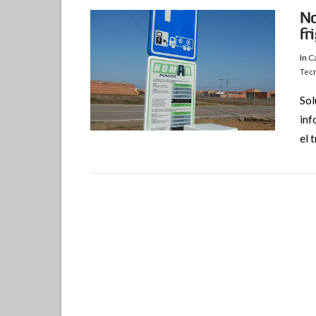
No
fr
In
C
Tec
Sol
inf
el 
VIEW POST