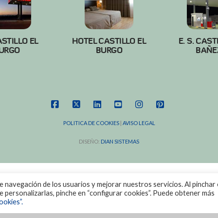
ASTILLO EL
HOTEL CASTILLO EL
E. S. CAST
URGO
BURGO
BAÑE
FACEBOOK
X
LINKEDIN
YOUTUBE
INSTAGRAM
PINTEREST
POLITICA DE COOKIES
|
AVISO LEGAL
DISEÑO:
DIAN SISTEMAS
de navegación de los usuarios y mejorar nuestros servicios. Al pinchar 
ere personalizarlas, pinche en “configurar cookies”. Puede obtener más
ookies”.