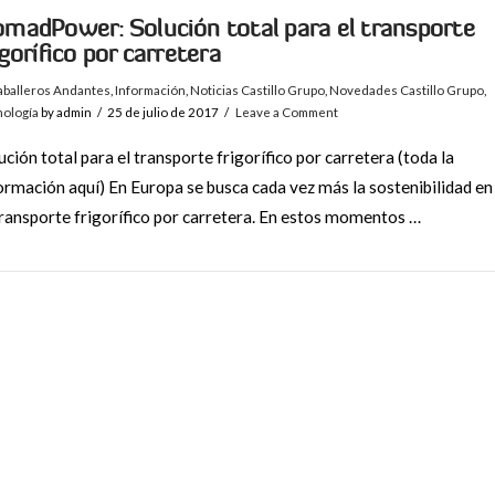
madPower: Solución total para el transporte
igorífico por carretera
aballeros Andantes
,
Información
,
Noticias Castillo Grupo
,
Novedades Castillo Grupo
,
nología
by admin
25 de julio de 2017
Leave a Comment
ución total para el transporte frigorífico por carretera (toda la
ormación aquí) En Europa se busca cada vez más la sostenibilidad en
transporte frigorífico por carretera. En estos momentos …