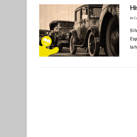
Hi
In
Co
Si 
Esp
la 
VIEW POST