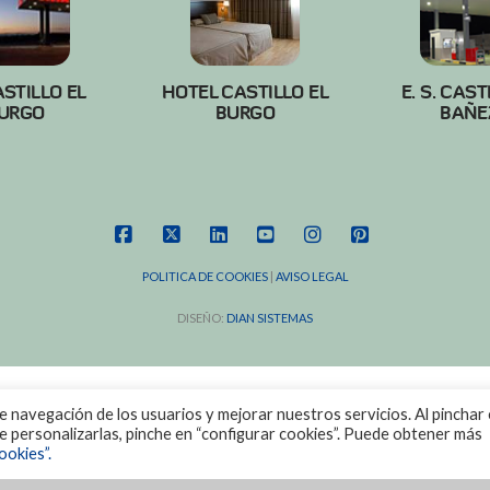
ASTILLO EL
HOTEL CASTILLO EL
E. S. CAST
URGO
BURGO
BAÑE
FACEBOOK
X
LINKEDIN
YOUTUBE
INSTAGRAM
PINTEREST
POLITICA DE COOKIES
|
AVISO LEGAL
DISEÑO:
DIAN SISTEMAS
de navegación de los usuarios y mejorar nuestros servicios. Al pinchar 
ere personalizarlas, pinche en “configurar cookies”. Puede obtener más
ookies”.