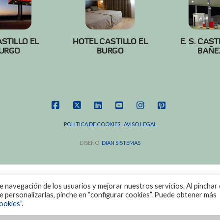
ASTILLO EL
HOTEL CASTILLO EL
E. S. CAST
URGO
BURGO
BAÑE
FACEBOOK
X
LINKEDIN
YOUTUBE
INSTAGRAM
PINTEREST
POLITICA DE COOKIES
|
AVISO LEGAL
DISEÑO:
DIAN SISTEMAS
de navegación de los usuarios y mejorar nuestros servicios. Al pinchar 
ere personalizarlas, pinche en “configurar cookies”. Puede obtener más
ookies”.