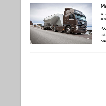
Ma
In
Co
adm
¿Qu
est
cam
VIEW POST