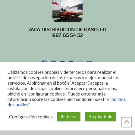
AVIA DISTRIBUCIÓN DE GASÓLEO
987 65 54 52
FACEBOOK
X
LINKEDIN
YOUTUBE
INSTAGRAM
PINTEREST
Utilizamos cookies propias y de terceros para realizar el
POLITICA DE COOKIES
|
AVISO LEGAL
análisis de navegación de los usuarios y mejorar nuestros
servicios. Al pinchar en el botón “Aceptar”, acepta la
DISEÑO:
DIAN SISTEMAS
instalación de dichas cookies. Si prefiere personalizarlas,
pinche en “configurar cookies”. Puede obtener más
información sobre las cookies pinchando en nuestra
“política
de cookies”.
Configuración cookies
Rechazar
Aceptar todo