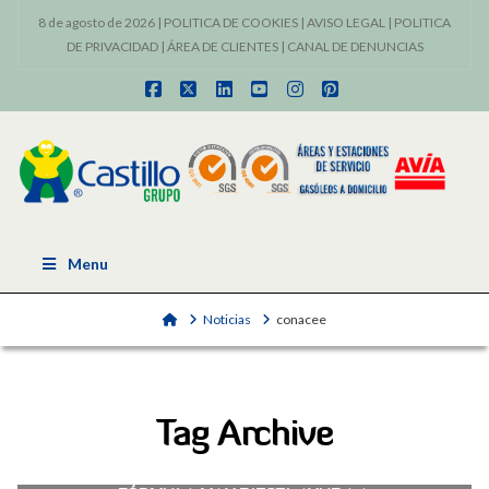
8 de agosto de 2026 |
POLITICA DE COOKIES
|
AVISO LEGAL
|
POLITICA
DE PRIVACIDAD
|
ÁREA DE CLIENTES
|
CANAL DE DENUNCIAS
Facebook
X
LinkedIn
YouTube
Instagram
Pinterest
Menu
Home
Noticias
conacee
Tag Archive