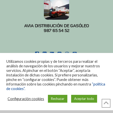
AVIA DISTRIBUCIÓN DE GASÓLEO
987 65 54 52
FACEBOOK
X
LINKEDIN
YOUTUBE
INSTAGRAM
PINTEREST
Utilizamos cookies propias y de terceros para realizar el
POLITICA DE COOKIES
|
AVISO LEGAL
análisis de navegación de los usuarios y mejorar nuestros
servicios. Al pinchar en el botón “Aceptar”, acepta la
DISEÑO:
DIAN SISTEMAS
instalación de dichas cookies. Si prefiere personalizarlas,
pinche en “configurar cookies”. Puede obtener más
información sobre las cookies pinchando en nuestra
“política
de cookies”.
Configuración cookies
Rechazar
Aceptar todo