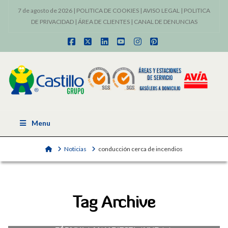
7 de agosto de 2026 |
POLITICA DE COOKIES
|
AVISO LEGAL
|
POLITICA
DE PRIVACIDAD
|
ÁREA DE CLIENTES
|
CANAL DE DENUNCIAS
Facebook
X
LinkedIn
YouTube
Instagram
Pinterest
Menu
Home
Noticias
conducción cerca de incendios
Tag Archive