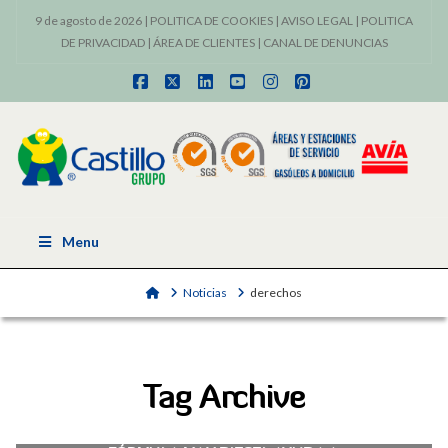
9 de agosto de 2026 |
POLITICA DE COOKIES
|
AVISO LEGAL
|
POLITICA
DE PRIVACIDAD
|
ÁREA DE CLIENTES
|
CANAL DE DENUNCIAS
Facebook
X
LinkedIn
YouTube
Instagram
Pinterest
Menu
Home
Noticias
derechos
Tag Archive