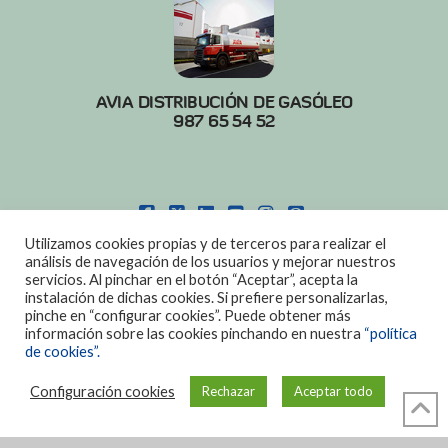
AVIA DISTRIBUCIÓN DE GASÓLEO
987 65 54 52
FACEBOOK
X
LINKEDIN
YOUTUBE
INSTAGRAM
PINTEREST
Utilizamos cookies propias y de terceros para realizar el
POLITICA DE COOKIES
|
AVISO LEGAL
análisis de navegación de los usuarios y mejorar nuestros
servicios. Al pinchar en el botón “Aceptar”, acepta la
DISEÑO:
DIAN SISTEMAS
instalación de dichas cookies. Si prefiere personalizarlas,
pinche en “configurar cookies”. Puede obtener más
información sobre las cookies pinchando en nuestra
“política
de cookies”.
Configuración cookies
Rechazar
Aceptar todo