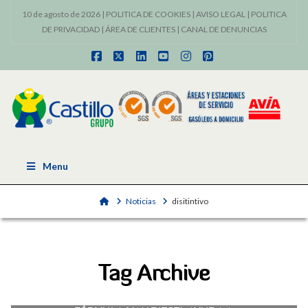
10 de agosto de 2026 |
POLITICA DE COOKIES
|
AVISO LEGAL
|
POLITICA
DE PRIVACIDAD
|
ÁREA DE CLIENTES
|
CANAL DE DENUNCIAS
Facebook
X
LinkedIn
YouTube
Instagram
Pinterest
Menu
Home
Noticias
disitintivo
Tag Archive