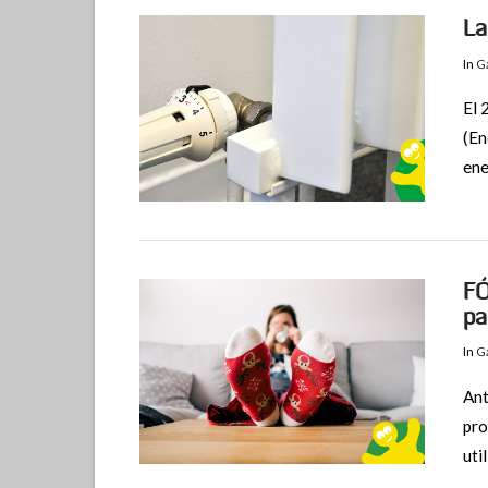
La
In
Ga
El 
(En
ene
FÓ
pa
In
Ga
Ant
pro
uti
VIEW POST