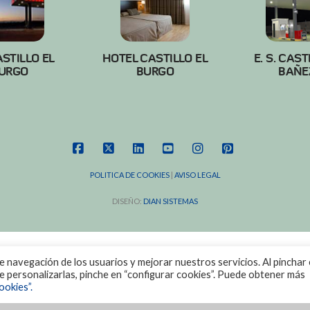
ASTILLO EL
HOTEL CASTILLO EL
E. S. CAST
URGO
BURGO
BAÑE
FACEBOOK
X
LINKEDIN
YOUTUBE
INSTAGRAM
PINTEREST
POLITICA DE COOKIES
|
AVISO LEGAL
DISEÑO:
DIAN SISTEMAS
de navegación de los usuarios y mejorar nuestros servicios. Al pinchar 
ere personalizarlas, pinche en “configurar cookies”. Puede obtener más
ookies”.