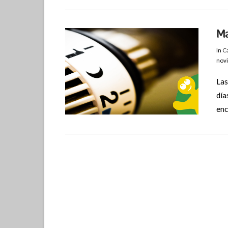
Ma
In
C
nov
Las
día
enc
VIEW POST