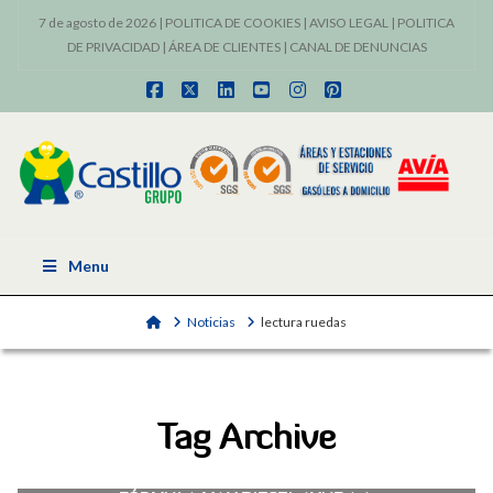
7 de agosto de 2026 |
POLITICA DE COOKIES
|
AVISO LEGAL
|
POLITICA
DE PRIVACIDAD
|
ÁREA DE CLIENTES
|
CANAL DE DENUNCIAS
Facebook
X
LinkedIn
YouTube
Instagram
Pinterest
Menu
Home
Noticias
lectura ruedas
Tag Archive