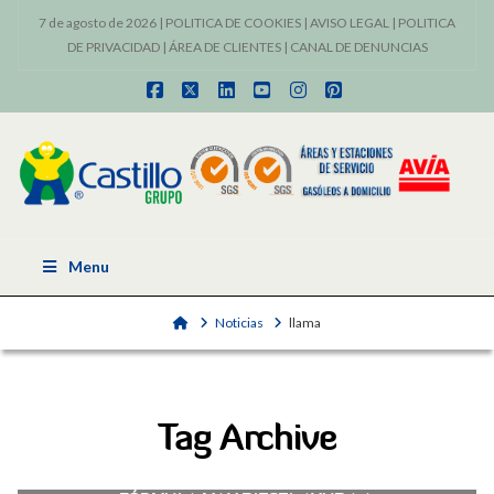
7 de agosto de 2026 |
POLITICA DE COOKIES
|
AVISO LEGAL
|
POLITICA
DE PRIVACIDAD
|
ÁREA DE CLIENTES
|
CANAL DE DENUNCIAS
Facebook
X
LinkedIn
YouTube
Instagram
Pinterest
Menu
Home
Noticias
llama
Tag Archive