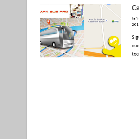
Ca
In
N
201
Sig
nue
tec
VIEW POST