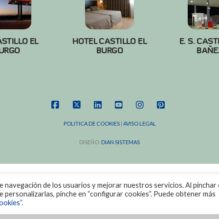
ASTILLO EL
HOTEL CASTILLO EL
E. S. CAST
URGO
BURGO
BAÑE
FACEBOOK
X
LINKEDIN
YOUTUBE
INSTAGRAM
PINTEREST
POLITICA DE COOKIES
|
AVISO LEGAL
DISEÑO:
DIAN SISTEMAS
de navegación de los usuarios y mejorar nuestros servicios. Al pinchar 
ere personalizarlas, pinche en “configurar cookies”. Puede obtener más
ookies”.