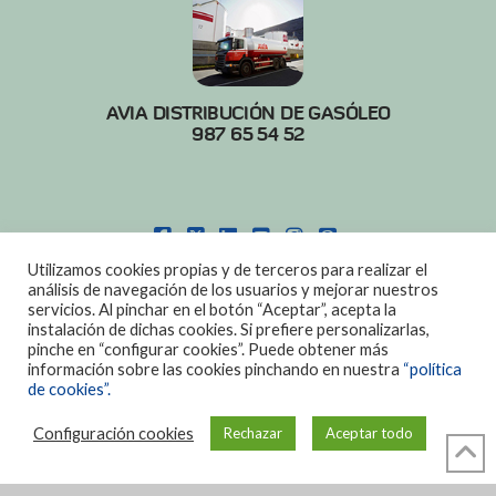
AVIA DISTRIBUCIÓN DE GASÓLEO
987 65 54 52
FACEBOOK
X
LINKEDIN
YOUTUBE
INSTAGRAM
PINTEREST
Utilizamos cookies propias y de terceros para realizar el
POLITICA DE COOKIES
|
AVISO LEGAL
análisis de navegación de los usuarios y mejorar nuestros
servicios. Al pinchar en el botón “Aceptar”, acepta la
DISEÑO:
DIAN SISTEMAS
instalación de dichas cookies. Si prefiere personalizarlas,
pinche en “configurar cookies”. Puede obtener más
información sobre las cookies pinchando en nuestra
“política
de cookies”.
Configuración cookies
Rechazar
Aceptar todo