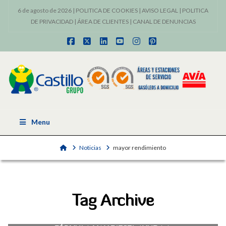
6 de agosto de 2026 |
POLITICA DE COOKIES
|
AVISO LEGAL
|
POLITICA
DE PRIVACIDAD
|
ÁREA DE CLIENTES
|
CANAL DE DENUNCIAS
Facebook
X
LinkedIn
YouTube
Instagram
Pinterest
Menu
Home
Noticias
mayor rendimiento
Tag Archive