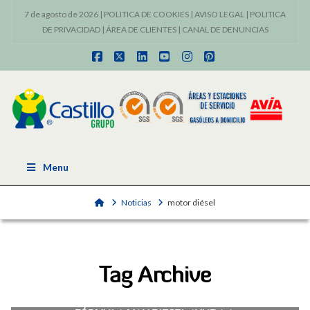
7 de agosto de 2026 |
POLITICA DE COOKIES
|
AVISO LEGAL
|
POLITICA
DE PRIVACIDAD
|
ÁREA DE CLIENTES
|
CANAL DE DENUNCIAS
Facebook
X
LinkedIn
YouTube
Instagram
Pinterest
Menu
Home
Noticias
motor diésel
Tag Archive