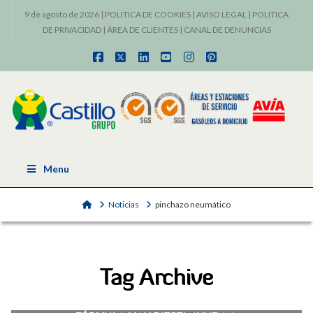
9 de agosto de 2026 |
POLITICA DE COOKIES
|
AVISO LEGAL
|
POLITICA
DE PRIVACIDAD
|
ÁREA DE CLIENTES
|
CANAL DE DENUNCIAS
Facebook
X
LinkedIn
YouTube
Instagram
Pinterest
Menu
Home
Noticias
pinchazo neumático
Tag Archive