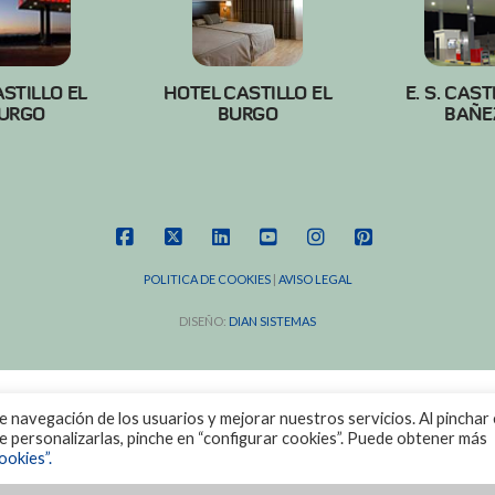
ASTILLO EL
HOTEL CASTILLO EL
E. S. CAST
URGO
BURGO
BAÑE
FACEBOOK
X
LINKEDIN
YOUTUBE
INSTAGRAM
PINTEREST
POLITICA DE COOKIES
|
AVISO LEGAL
DISEÑO:
DIAN SISTEMAS
de navegación de los usuarios y mejorar nuestros servicios. Al pinchar 
ere personalizarlas, pinche en “configurar cookies”. Puede obtener más
ookies”.