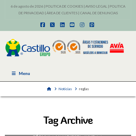
6 de agosto de 2026 |
POLITICA DE COOKIES
|
AVISO LEGAL
|
POLITICA
DE PRIVACIDAD
|
ÁREA DE CLIENTES
|
CANAL DE DENUNCIAS
Facebook
X
LinkedIn
YouTube
Instagram
Pinterest
Menu
Home
Noticias
reglas
Tag Archive