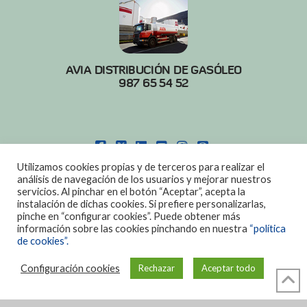
AVIA DISTRIBUCIÓN DE GASÓLEO
987 65 54 52
FACEBOOK
X
LINKEDIN
YOUTUBE
INSTAGRAM
PINTEREST
Utilizamos cookies propias y de terceros para realizar el
POLITICA DE COOKIES
|
AVISO LEGAL
análisis de navegación de los usuarios y mejorar nuestros
servicios. Al pinchar en el botón “Aceptar”, acepta la
DISEÑO:
DIAN SISTEMAS
instalación de dichas cookies. Si prefiere personalizarlas,
pinche en “configurar cookies”. Puede obtener más
información sobre las cookies pinchando en nuestra
“política
de cookies”.
Configuración cookies
Rechazar
Aceptar todo