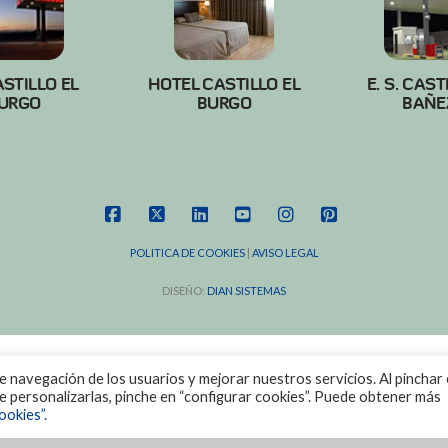
ASTILLO EL
HOTEL CASTILLO EL
E. S. CAST
URGO
BURGO
BAÑE
FACEBOOK
X
LINKEDIN
YOUTUBE
INSTAGRAM
PINTEREST
POLITICA DE COOKIES
|
AVISO LEGAL
DISEÑO:
DIAN SISTEMAS
de navegación de los usuarios y mejorar nuestros servicios. Al pinchar 
ere personalizarlas, pinche en “configurar cookies”. Puede obtener más
ookies”.