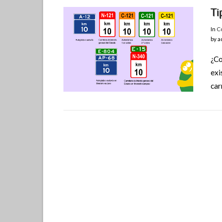
Ti
In
Co
by a
¿Co
exi
car
VIEW POST