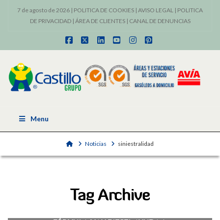
7 de agosto de 2026 |
POLITICA DE COOKIES
|
AVISO LEGAL
|
POLITICA
DE PRIVACIDAD
|
ÁREA DE CLIENTES
|
CANAL DE DENUNCIAS
Facebook
X
LinkedIn
YouTube
Instagram
Pinterest
Menu
Home
Noticias
siniestralidad
Tag Archive