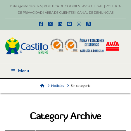
8 de agosto de 2026 |
POLITICA DE COOKIES
|
AVISO LEGAL
|
POLITICA
DE PRIVACIDAD
|
ÁREA DE CLIENTES
|
CANAL DE DENUNCIAS
Facebook
X
LinkedIn
YouTube
Instagram
Pinterest
Menu
Home
Noticias
Sin categoría
Category Archive