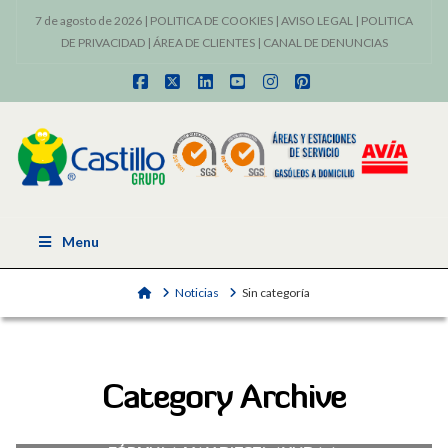
7 de agosto de 2026 |
POLITICA DE COOKIES
|
AVISO LEGAL
|
POLITICA
DE PRIVACIDAD
|
ÁREA DE CLIENTES
|
CANAL DE DENUNCIAS
Facebook
X
LinkedIn
YouTube
Instagram
Pinterest
Menu
Home
Noticias
Sin categoría
Category Archive