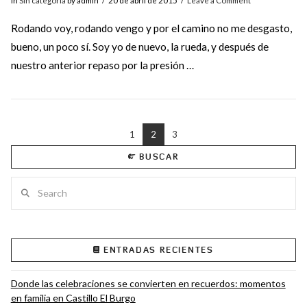
In
Sin categoría
by admin
20 de abril de 2015
Leave a Comment
Rodando voy, rodando vengo y por el camino no me desgasto,
bueno, un poco sí. Soy yo de nuevo, la rueda, y después de
nuestro anterior repaso por la presión …
1
2
3
BUSCAR
Search
VIEW POST
ENTRADAS RECIENTES
Donde las celebraciones se convierten en recuerdos: momentos
en familia en Castillo El Burgo