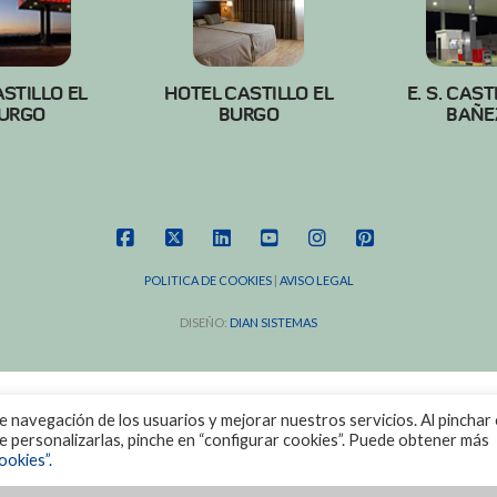
ASTILLO EL
HOTEL CASTILLO EL
E. S. CAST
URGO
BURGO
BAÑE
FACEBOOK
X
LINKEDIN
YOUTUBE
INSTAGRAM
PINTEREST
POLITICA DE COOKIES
|
AVISO LEGAL
DISEÑO:
DIAN SISTEMAS
de navegación de los usuarios y mejorar nuestros servicios. Al pinchar 
ere personalizarlas, pinche en “configurar cookies”. Puede obtener más
ookies”.