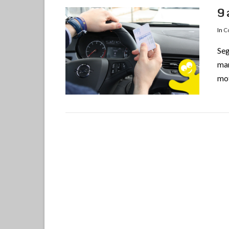
9 
In
Co
Seg
man
mot
VIEW POST