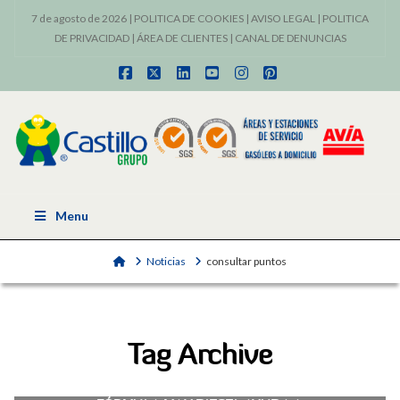
7 de agosto de 2026 |
POLITICA DE COOKIES
|
AVISO LEGAL
|
POLITICA
DE PRIVACIDAD
|
ÁREA DE CLIENTES
|
CANAL DE DENUNCIAS
Facebook
X
LinkedIn
YouTube
Instagram
Pinterest
Menu
Home
Noticias
consultar puntos
Tag Archive