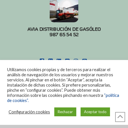
AVIA DISTRIBUCIÓN DE GASÓLEO
987 65 54 52
FACEBOOK
X
LINKEDIN
YOUTUBE
INSTAGRAM
PINTEREST
Utilizamos cookies propias y de terceros para realizar el
POLITICA DE COOKIES
|
AVISO LEGAL
análisis de navegación de los usuarios y mejorar nuestros
servicios. Al pinchar en el botón “Aceptar”, acepta la
DISEÑO:
DIAN SISTEMAS
instalación de dichas cookies. Si prefiere personalizarlas,
pinche en “configurar cookies”. Puede obtener más
información sobre las cookies pinchando en nuestra
“política
de cookies”.
Configuración cookies
Rechazar
Aceptar todo