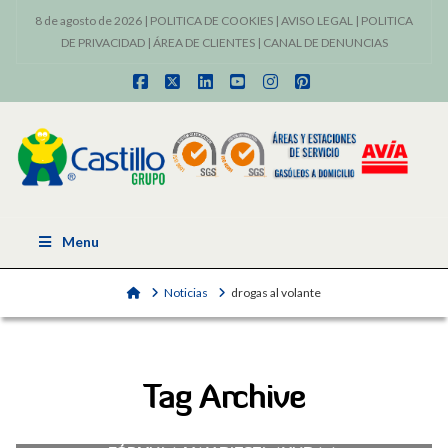
8 de agosto de 2026 |
POLITICA DE COOKIES
|
AVISO LEGAL
|
POLITICA
DE PRIVACIDAD
|
ÁREA DE CLIENTES
|
CANAL DE DENUNCIAS
Facebook
X
LinkedIn
YouTube
Instagram
Pinterest
Menu
Home
Noticias
drogas al volante
Tag Archive