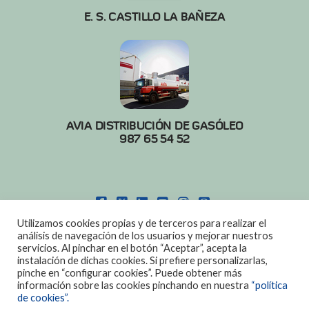
E. S. CASTILLO LA BAÑEZA
AVIA DISTRIBUCIÓN DE GASÓLEO
987 65 54 52
FACEBOOK
X
LINKEDIN
YOUTUBE
INSTAGRAM
PINTEREST
Utilizamos cookies propias y de terceros para realizar el
POLITICA DE COOKIES
|
AVISO LEGAL
análisis de navegación de los usuarios y mejorar nuestros
servicios. Al pinchar en el botón “Aceptar”, acepta la
DISEÑO:
DIAN SISTEMAS
instalación de dichas cookies. Si prefiere personalizarlas,
pinche en “configurar cookies”. Puede obtener más
información sobre las cookies pinchando en nuestra
“política
de cookies”.