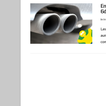
En
6
In
I
Las
aum
con
VIEW POST