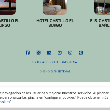
ASTILLO EL
HOTEL CASTILLO EL
E. S. CAST
URGO
BURGO
BAÑE
FACEBOOK
X
LINKEDIN
YOUTUBE
INSTAGRAM
PINTEREST
POLITICA DE COOKIES
|
AVISO LEGAL
DISEÑO:
DIAN SISTEMAS
de navegación de los usuarios y mejorar nuestros servicios. Al pinchar 
ere personalizarlas, pinche en “configurar cookies”. Puede obtener más
ookies”.